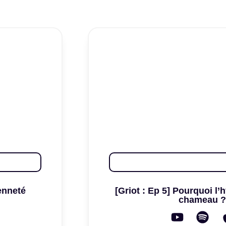
enneté
[Griot : Ep 5] Pourquoi l’
chameau ?