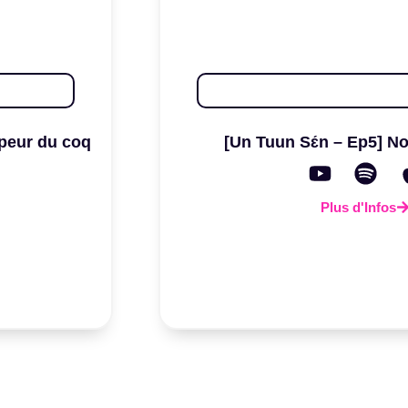
 peur du coq
[Un Tuun Sɛ́n – Ep5] N
Plus d'Infos